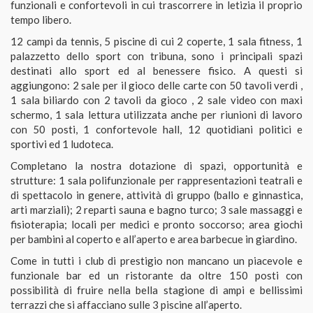
funzionali e confortevoli in cui trascorrere in letizia il proprio
tempo libero.
12 campi da tennis, 5 piscine di cui 2 coperte, 1 sala fitness, 1
palazzetto dello sport con tribuna, sono i principali spazi
destinati allo sport ed al benessere fisico. A questi si
aggiungono: 2 sale per il gioco delle carte con 50 tavoli verdi ,
1 sala biliardo con 2 tavoli da gioco , 2 sale video con maxi
schermo, 1 sala lettura utilizzata anche per riunioni di lavoro
con 50 posti, 1 confortevole hall, 12 quotidiani politici e
sportivi ed 1 ludoteca.
Completano la nostra dotazione di spazi, opportunità e
strutture: 1 sala polifunzionale per rappresentazioni teatrali e
di spettacolo in genere, attività di gruppo (ballo e ginnastica,
arti marziali); 2 reparti sauna e bagno turco; 3 sale massaggi e
fisioterapia; locali per medici e pronto soccorso; area giochi
per bambini al coperto e all’aperto e area barbecue in giardino.
Come in tutti i club di prestigio non mancano un piacevole e
funzionale bar ed un ristorante da oltre 150 posti con
possibilità di fruire nella bella stagione di ampi e bellissimi
terrazzi che si affacciano sulle 3 piscine all’aperto.