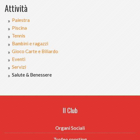
Attività
Palestra
Piscina
Tennis
Bambini e ragazzi
Gioco Carte e Biliardo
Eventi
Servizi
Salute & Benessere
Il Club
Organi Sociali
Trofeo sporting