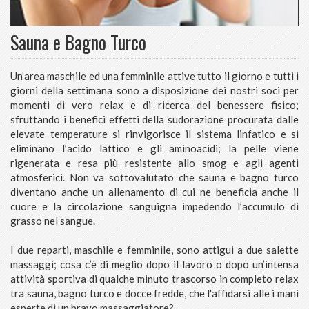
Sauna e Bagno Turco
Un’area maschile ed una femminile attive tutto il giorno e tutti i
giorni della settimana sono a disposizione dei nostri soci per
momenti di vero relax e di ricerca del benessere fisico;
sfruttando i benefici effetti della sudorazione procurata dalle
elevate temperature si rinvigorisce il sistema linfatico e si
eliminano l’acido lattico e gli aminoacidi; la pelle viene
rigenerata e resa più resistente allo smog e agli agenti
atmosferici. Non va sottovalutato che sauna e bagno turco
diventano anche un allenamento di cui ne beneficia anche il
cuore e la circolazione sanguigna impedendo l’accumulo di
grasso nel sangue.
I due reparti, maschile e femminile, sono attigui a due salette
massaggi; cosa c’è di meglio dopo il lavoro o dopo un’intensa
attività sportiva di qualche minuto trascorso in completo relax
tra sauna, bagno turco e docce fredde, che l'affidarsi alle i mani
esperte di un bravo massaggiatore?