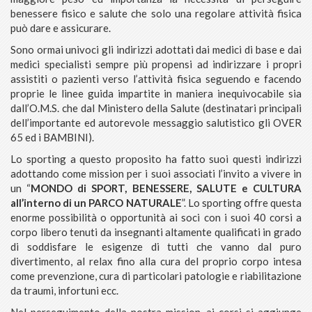
benessere fisico e salute che solo una regolare attività fisica
può dare e assicurare.
Sono ormai univoci gli indirizzi adottati dai medici di base e dai
medici specialisti sempre più propensi ad indirizzare i propri
assistiti o pazienti verso l’attività fisica seguendo e facendo
proprie le linee guida impartite in maniera inequivocabile sia
dall’O.M.S. che dal Ministero della Salute (destinatari principali
dell’importante ed autorevole messaggio salutistico gli OVER
65 ed i BAMBINI).
Lo sporting a questo proposito ha fatto suoi questi indirizzi
adottando come mission per i suoi associati l’invito a vivere in
un “
MONDO di SPORT, BENESSERE, SALUTE e CULTURA
all’interno di un PARCO NATURALE
”. Lo sporting offre questa
enorme possibilità o opportunità ai soci con i suoi 40 corsi a
corpo libero tenuti da insegnanti altamente qualificati in grado
di soddisfare le esigenze di tutti che vanno dal puro
divertimento, al relax fino alla cura del proprio corpo intesa
come prevenzione, cura di particolari patologie e riabilitazione
da traumi, infortuni ecc.
Nel perseguimento della nostra mission, ai corsi si aggiunge