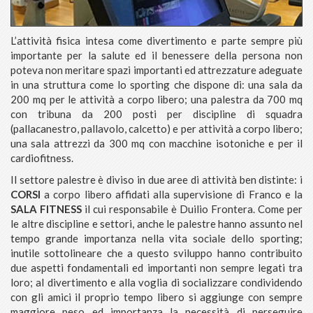
L’attività fisica intesa come divertimento e parte sempre più
importante per la salute ed il benessere della persona non
poteva non meritare spazi importanti ed attrezzature adeguate
in una struttura come lo sporting che dispone di: una sala da
200 mq per le attività a corpo libero; una palestra da 700 mq
con tribuna da 200 posti per discipline di squadra
(pallacanestro, pallavolo, calcetto) e per attività a corpo libero;
una sala attrezzi da 300 mq con macchine isotoniche e per il
cardiofitness.
Il settore palestre è diviso in due aree di attività ben distinte: i
CORSI
a corpo libero affidati alla supervisione di Franco e la
SALA FITNESS
il cui responsabile è Duilio Frontera. Come per
le altre discipline e settori, anche le palestre hanno assunto nel
tempo grande importanza nella vita sociale dello sporting;
inutile sottolineare che a questo sviluppo hanno contribuito
due aspetti fondamentali ed importanti non sempre legati tra
loro; al divertimento e alla voglia di socializzare condividendo
con gli amici il proprio tempo libero si aggiunge con sempre
maggiore peso ed importanza la necessità di perseguire