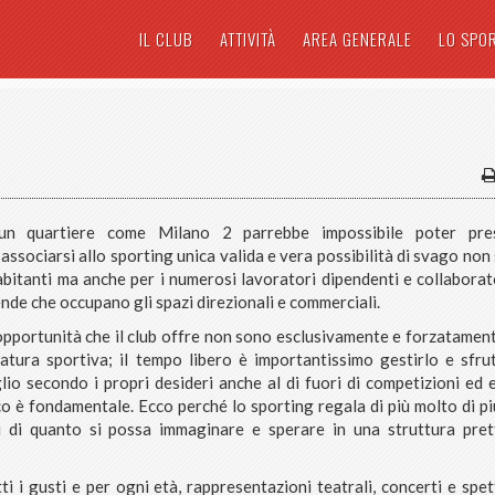
IL CLUB
ATTIVITÀ
AREA GENERALE
LO SPO
un quartiere come Milano 2 parrebbe impossibile poter pres
’associarsi allo sporting unica valida e vera possibilità di svago non
 abitanti ma anche per i numerosi lavoratori dipendenti e collaborat
nde che occupano gli spazi direzionali e commerciali.
opportunità che il club offre non sono esclusivamente e forzatament
natura sportiva; il tempo libero è importantissimo gestirlo e sfrut
lio secondo i propri desideri anche al di fuori di competizioni ed 
ico è fondamentale. Ecco perché lo sporting regala di più molto di pi
i di quanto si possa immaginare e sperare in una struttura pre
i i gusti e per ogni età, rappresentazioni teatrali, concerti e spet