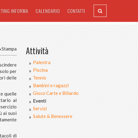
RTING INFORMA
CALENDARIO
CONTATTI
Attività
Stampa
Palestra
cindere
Piscina
 solo per
ori delle
Tennis
Bambini e ragazzi
Gioco Carte e Biliardo
e quelle
tarlo al
Eventi
esercizio
Servizi
ù ai suoi
Salute & Benessere
ttamente
tacoli di