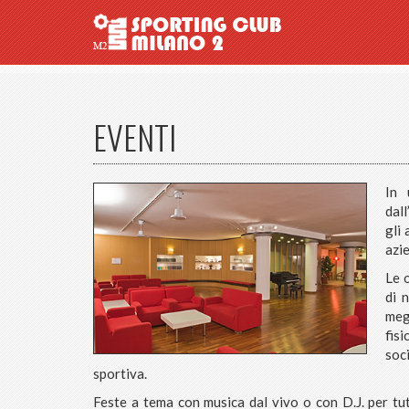
EVENTI
In 
dall
gli
azie
Le 
di 
meg
fis
soc
sportiva.
Feste a tema con musica dal vivo o con D.J. per tutt