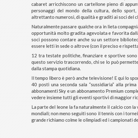
cabaret arricchiscono un cartellone pieno di appunt
personaggi del mondo della cultura, dello sport,
altrettanto numerosi, di qualità e graditi ai soci del c
Naturalmente passare qualche ora in lieta compagnia
opportunità molto gradita agevolata e favorita dalla 
soci possono contare anche su un settore bibliote
essere letti in sede o altrove (con il preciso e rispett
12 tra testate politiche, finanziare e sportive son
questo servizio trascorrendo, chi se lo può permett
dalla stampa quotidiana.
Il tempo libero è però anche televisione! E qui lo spo
40 posti una seconda sala “sussidiaria” alla pri
abbonamenti Sky e un abbonamento Premium completan
vedere insieme tutti gli eventi sportivi di maggior ri
La parte del leone la fa naturalmente il calcio con l
mondiali; non meno seguiti sono il tennis con i tornei 
grande richiamo colme le olimpiadi ed i campionati de