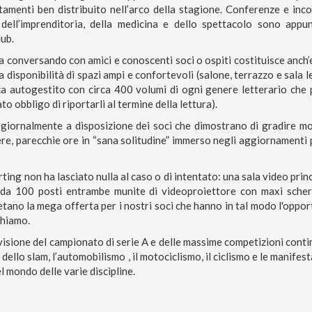
amenti ben distribuito nell’arco della stagione. Conferenze e inco
 dell’imprenditoria, della medicina e dello spettacolo sono appu
lub.
 conversando con amici e conoscenti soci o ospiti costituisce anch’
disponibilità di spazi ampi e confortevoli (salone, terrazzo e sala le
ca autogestito con circa 400 volumi di ogni genere letterario che
ato obbligo di riportarli al termine della lettura).
o giornalmente a disposizione dei soci che dimostrano di gradire mo
ere, parecchie ore in “sana solitudine” immerso negli aggiornamenti
rting non ha lasciato nulla al caso o di intentato: una sala video prin
ma da 100 posti entrambe munite di videoproiettore con maxi sche
o la mega offerta per i nostri soci che hanno in tal modo l'opport
chiamo.
a visione del campionato di serie A e delle massime competizioni conti
dello slam, l’automobilismo , il motociclismo, il ciclismo e le manifest
l mondo delle varie discipline.