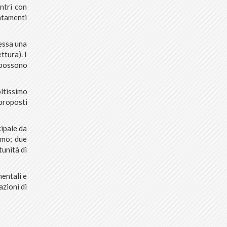
ntri con
ntamenti
essa una
ttura). I
 possono
ltissimo
 proposti
cipale da
rmo; due
unità di
nentali e
azioni di