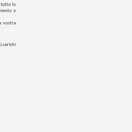
 tutto lo
imento e
a vostra
ù carichi