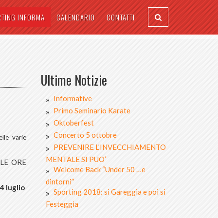
RTING INFORMA
CALENDARIO
CONTATTI
Ultime Notizie
Informative
Primo Seminario Karate
Oktoberfest
Concerto 5 ottobre
lle varie
PREVENIRE L’INVECCHIAMENTO
MENTALE SI PUO’
LLE ORE
Welcome Back “Under 50 …e
dintorni”
 luglio
Sporting 2018: si Gareggia e poi si
Festeggia