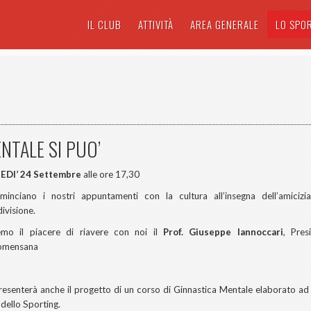
IL CLUB
ATTIVITÀ
AREA GENERALE
LO SPO
NTALE SI PUO’
EDI’ 24 Settembre
alle ore 17,30
minciano i nostri appuntamenti con la cultura all’insegna dell’amicizi
ivisione.
emo il piacere di riavere con noi il
Prof. Giuseppe Iannoccari
, Pres
omensana
resenterà anche il progetto di un corso di Ginnastica Mentale elaborato ad 
 dello Sporting.