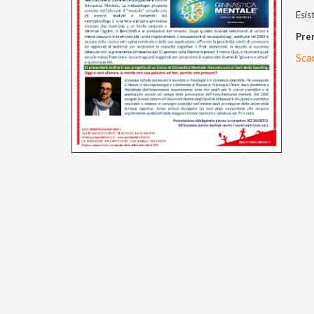
Esis
Pre
Scar