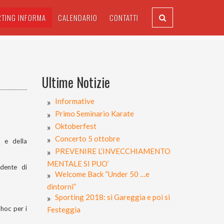
RTING INFORMA
CALENDARIO
CONTATTI
Ultime Notizie
Informative
Primo Seminario Karate
Oktoberfest
Concerto 5 ottobre
a e della
PREVENIRE L’INVECCHIAMENTO
MENTALE SI PUO’
idente di
Welcome Back “Under 50 …e
dintorni”
Sporting 2018: si Gareggia e poi si
hoc per i
Festeggia